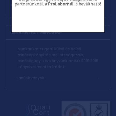
partnerünknél, a
ProLabornál
is beváltható!
Hírlevél
Csatlakozom
Bezárás
GARANTÁLT MINŐSÉG
Munkánkat szigorú külső és belső
minőségirányítás mellett végezzük,
minőségügyi kézikönyvünk az ISO 9001:2015
irányelvei mentén íródott.
Tanúsítványok