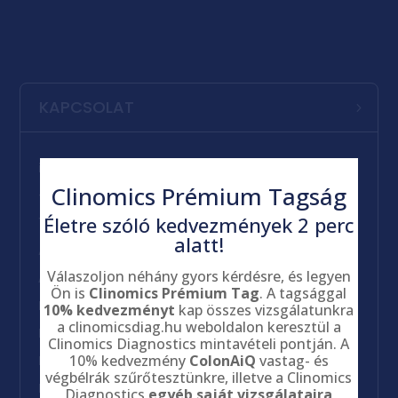
KAPCSOLAT
info@clinomicseurope.com
Clinomics
Prémium Tagság
+36 30 698 7212
Életre szóló kedvezmények 2 perc
1094 Budapest, Mihálkovics utca 10.
alatt!
Adatkezelési tájékoztató
Válaszoljon néhány gyors kérdésre, és legyen
Általános szerződési feltételek
Ön is
Clinomics Prémium Tag
. A tagsággal
Panaszkezelési szabályzat
10% kedvezményt
kap összes vizsgálatunkra
a clinomicsdiag.hu weboldalon keresztül a
Impresszum
Clinomics Diagnostics mintavételi pontján. A
10% kedvezmény
ColonAiQ
vastag- és
Páciens tájékoztató
végbélrák szűrőtesztünkre, illetve a Clinomics
Partneri tájékoztatók
Diagnostics
egyéb saját vizsgálataira