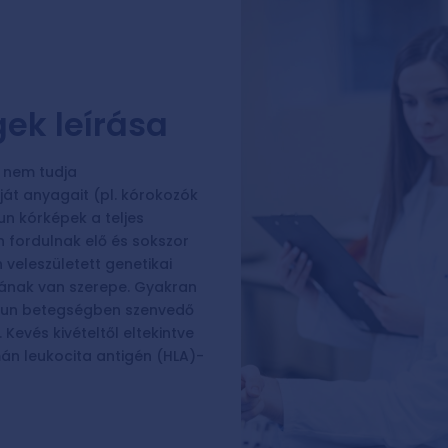
ek leírása
 nem tudja
át anyagait (pl. kórokozók
n kórképek a teljes
n fordulnak elő és sokszor
veleszületett genetikai
sának van szerepe. Gyakran
mmun betegségben szenvedő
 Kevés kivételtől eltekintve
n leukocita antigén (HLA)-