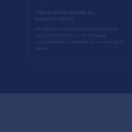
Vérvétel várakozás és
beutaló nélkül
Az előzetes online időpontfoglalásnak
köszönhetően akár már másnap
megtörténhet a mintavétel, sorban állás
nélkül.