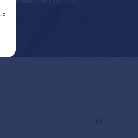
agy családalapítás előtt ajánlott
, a
;