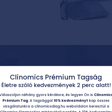
Clinomics
Prémium Tagság
Életre szóló kedvezmények 2 perc alatt!
A HLA-B27 genetikai meghat
krónikus ízületi gyulladás, í
Válaszoljon néhány gyors kérdésre, és legyen Ön is
Clinomic
illetve különféle autoimmun
Prémium Tag
. A tagsággal
10% kedvezményt
kap összes
elvégezni. Gluténérzékenysé
zése?
vizsgálatunkra a clinomicsdiag.hu weboldalon keresztül a
gyanúja esetén, mint pl. gasz
Clinomics Diagnostics mintavételi pontján. A 10% kedvezmén