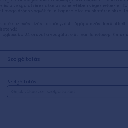
 vizsgálatot megelőzően szülővel/gondviselővel történő konzult
 és a vizsgálatkérés okának ismeretében végezhetőek el. Ebből
ást megelőzően vegyék fel a kapcsolatot munkatársainkkal t
esetén az evést, ivást, dohányzást, rágógumizást kerülni kell a
izetendő.
 legkésőbb 24 órával a vizsgálat előtt van lehetőség. Ennek
Szolgáltatás
Szolgáltatás:
Kérjük válasszon szolgáltatást