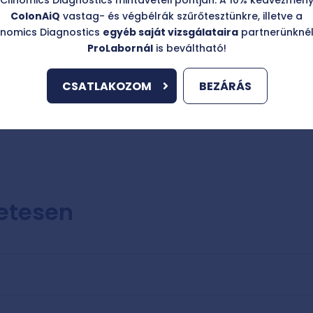
családi halmozódás esetén v
ColonAiQ
vastag- és végbélrák szűrőtesztünkre, illetve a
elvégezni.
inomics Diagnostics
egyéb saját vizsgálataira
partnerünknél
ProLabornál
is beváltható!
CSATLAKOZOM
BEZÁRÁS
letesen