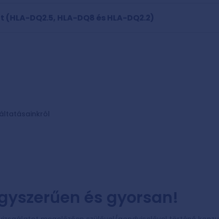
at (HLA-DQ2.5, HLA-DQ8 és HLA-DQ2.2)
áltatásainkról
egyszerűen és gyorsan!