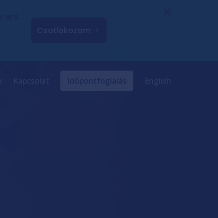
és
10%
Csatlakozom
k
Kapcsolat
Időpontfoglalás
English