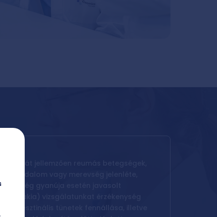
ározását jellemzően reumás betegségek,
zületi fájdalom vagy merevség jelenléte,
s
 betegség gyanúja esetén javasolt
g (cöliákia) vizsgálatunkat érzékenység
trointesztinális tünetek fennállása, illetve
y