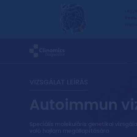
Legy
kedv
webo
VIZSGÁLAT LEÍRÁS
Autoimmun vi
Speciális molekuláris genetikai vizsg
való hajlam megállapítására