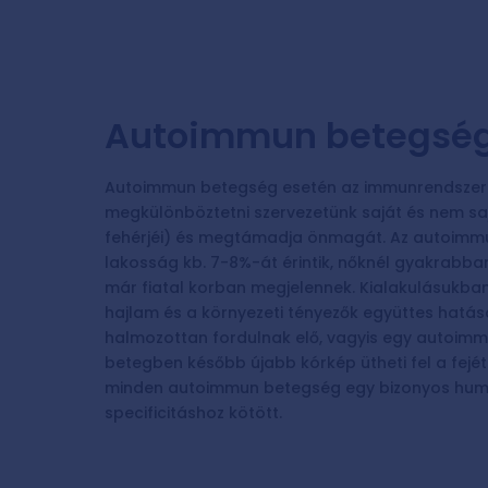
Autoimmun betegség
Autoimmun betegség esetén az immunrendszer
megkülönböztetni szervezetünk saját és nem saj
fehérjéi) és megtámadja önmagát. Az autoimmu
lakosság kb. 7-8%-át érintik, nőknél gyakrabba
már fiatal korban megjelennek. Kialakulásukban 
hajlam és a környezeti tényezők együttes hatá
halmozottan fordulnak elő, vagyis egy autoi
betegben később újabb kórkép ütheti fel a fejét.
minden autoimmun betegség egy bizonyos humá
specificitáshoz kötött.