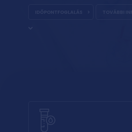
IDŐPONTFOGLALÁS
TOVÁBBI I
