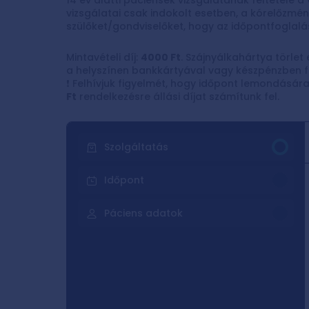
14 év alatti páciensek vizsgálatának feltétele a
vizsgálatai csak indokolt esetben, a kórelőzmény
szülőket/gondviselőket, hogy az időpontfoglal
Mintavételi díj:
4000 Ft
. Szájnyálkahártya törlet 
a helyszínen bankkártyával vagy készpénzben f
❗
Felhívjuk figyelmét, hogy időpont lemondására
Ft
rendelkezésre állási díjat számítunk fel.
Szolgáltatás
Időpont
Páciens adatok