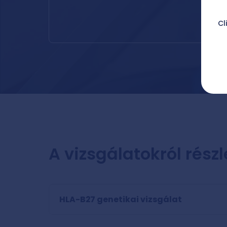
Cl
A vizsgálatokról rész
HLA-B27 genetikai vizsgálat