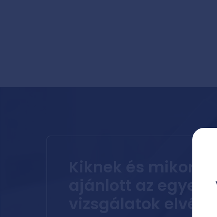
Kiknek és mikor
ajánlott az egyes
vizsgálatok elvég