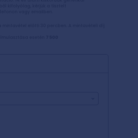
áció. 14 év alatti kiskorúak genetikai
 kifolyólag, kérjük a tisztelt
elefonon vagy emailben.
 mintavétel előtti 30 percben. A mintavételi díj
 elmulasztása esetén
7 500