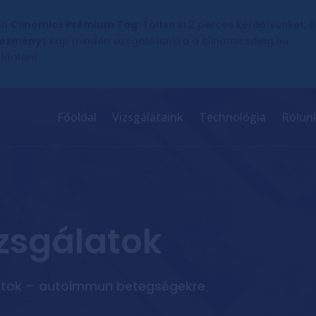
en
Clinomics Prémium Tag
: Töltse ki 2 perces kérdőívünket, 
ezményt
kap minden vizsgálatunkra a clinomicsdiag.hu
ldalon!
Főoldal
Vizsgálataink
Technológia
Rólun
zsgálatok
álatok – autoimmun betegségekre